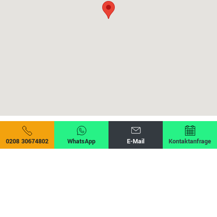
0208 30674802
WhatsApp
E-Mail
Kontaktanfrage
Cookies
Datenschutz
Impressum
© 2026 • Ruempel-Spezialist.de